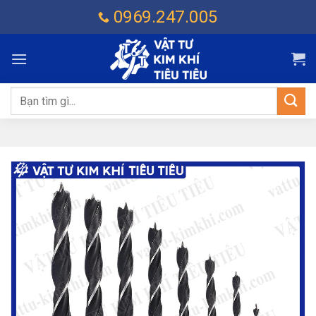
Chuyển
0969.247.005
đến
nội
dung
Tìm
kiếm: