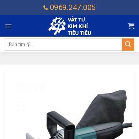
Chuyển
0969.247.005
đến
nội
dung
Tìm
kiếm: