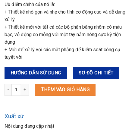
Ưu điểm chính của nó là:
+ Thiết kế nhỏ gọn và nhẹ cho tính cơ động cao và dễ dàng
xử lý.
+ Thiết kế mới với tất cả các bộ phận bằng nhôm có màu
bạc, vỏ động cơ mỏng với một tay nắm nòng cực kỳ tiện
dụng
+ Mới để xử lý với các mặt phẳng để kiểm soát công cụ
tuyệt vời
HƯỚNG DẪN SỬ DỤNG
SƠ ĐỒ CHI TIẾT
PJ7000 MÁY GHÉP MỘNG(100MM) số lượng
THÊM VÀO GIỎ HÀNG
Xuất xứ
Nội dung đang cập nhật