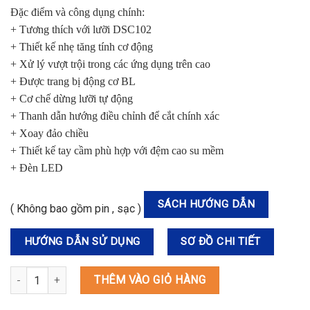
Đặc điểm và công dụng chính:
+ Tương thích với lưỡi DSC102
+ Thiết kế nhẹ tăng tính cơ động
+ Xử lý vượt trội trong các ứng dụng trên cao
+ Được trang bị động cơ BL
+ Cơ chế dừng lưỡi tự động
+ Thanh dẫn hướng điều chỉnh để cắt chính xác
+ Xoay đảo chiều
+ Thiết kế tay cầm phù hợp với đệm cao su mềm
+ Đèn LED
SÁCH HƯỚNG DẪN
( Không bao gồm pin , sạc )
HƯỚNG DẪN SỬ DỤNG
SƠ ĐỒ CHI TIẾT
SC103DZ MÁY CHẤN THÉP DÙNG PIN(BL)(12V MAX) số lượng
THÊM VÀO GIỎ HÀNG