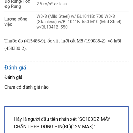
Độ Rung/Tốc
2.5 m/s² or less
Độ Rung
W3/8 (Mild Steel) w/ BL1041B: 700 W3/8
Lượng công
(Stainless) w/BL1041B: 550 M10 (Mild Steel)
việc
w/BL1041B: 550
Thước đo (415486-9), ốc vít ,
lưỡi cắt M8 (199085-2), vỏ lưỡi
(458380-2).
Đánh giá
Đánh giá
Chưa có đánh giá nào.
Hãy là người đầu tiên nhận xét “SC103DZ MÁY
CHẤN THÉP DÙNG PIN(BL)(12V MAX)”