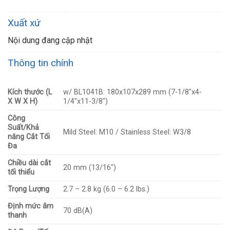
Xuất xứ
Nội dung đang cập nhật
Thông tin chính
Kích thước (L
w/ BL1041B: 180x107x289 mm (7-1/8″x4-
X W X H)
1/4″x11-3/8″)
Công
Suất/Khả
Mild Steel: M10 / Stainless Steel: W3/8
năng Cắt Tối
Đa
Chiều dài cắt
20 mm (13/16″)
tối thiểu
Trọng Lượng
2.7 – 2.8 kg (6.0 – 6.2 lbs.)
Định mức âm
70 dB(A)
thanh