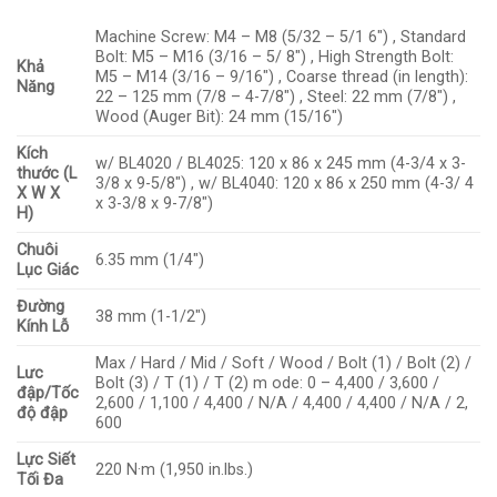
Machine Screw: M4 – M8 (5/32 – 5/1 6″) , Standard
Bolt: M5 – M16 (3/16 – 5/ 8″) , High Strength Bolt:
Khả
M5 – M14 (3/16 – 9/16″) , Coarse thread (in length):
Năng
22 – 125 mm (7/8 – 4-7/8″) , Steel: 22 mm (7/8″) ,
Wood (Auger Bit): 24 mm (15/16″)
Kích
w/ BL4020 / BL4025: 120 x 86 x 245 mm (4-3/4 x 3-
thước (L
3/8 x 9-5/8″) , w/ BL4040: 120 x 86 x 250 mm (4-3/ 4
X W X
x 3-3/8 x 9-7/8″)
H)
Chuôi
6.35 mm (1/4″)
Lục Giác
Đường
38 mm (1-1/2″)
Kính Lỗ
Max / Hard / Mid / Soft / Wood / Bolt (1) / Bolt (2) /
Lưc
Bolt (3) / T (1) / T (2) m ode: 0 – 4,400 / 3,600 /
đập/Tốc
2,600 / 1,100 / 4,400 / N/A / 4,400 / 4,400 / N/A / 2,
độ đập
600
Lực Siết
220 N·m (1,950 in.lbs.)
Tối Đa