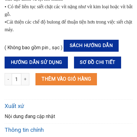
• Có thể liên tục siết chặt các vít nặng như vít kim loại hoặc vít bắt
gỗ.
•Cải thiện các chế độ bulong để thuận tiện hơn trong việc siết chặt
máy.
SÁCH HƯỚNG DẪN
( Không bao gồm pin , sạc )
HƯỚNG DẪN SỬ DỤNG
SƠ ĐỒ CHI TIẾT
TD001GZ MÁY VẶN VÍT DÙNG PIN(BL)(40V MAX) số lượng
THÊM VÀO GIỎ HÀNG
Xuất xứ
Nội dung đang cập nhật
Thông tin chính