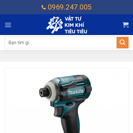
Chuyển
0969.247.005
đến
nội
dung
Tìm
kiếm: