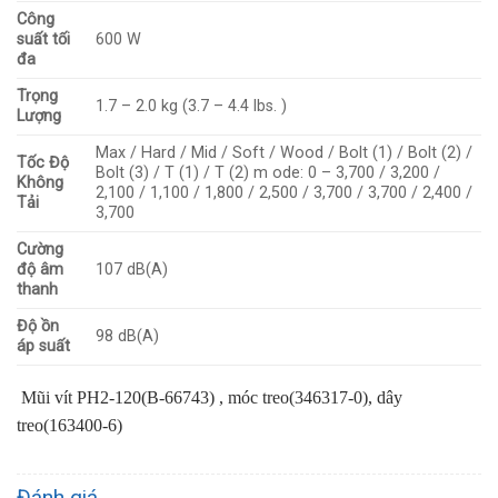
Công
suất tối
600 W
đa
Trọng
1.7 – 2.0 kg (3.7 – 4.4 lbs. )
Lượng
Max / Hard / Mid / Soft / Wood / Bolt (1) / Bolt (2) /
Tốc Độ
Bolt (3) / T (1) / T (2) m ode: 0 – 3,700 / 3,200 /
Không
2,100 / 1,100 / 1,800 / 2,500 / 3,700 / 3,700 / 2,400 /
Tải
3,700
Cường
độ âm
107 dB(A)
thanh
Độ ồn
98 dB(A)
áp suất
Mũi vít PH2-120(B-66743) , móc treo(346317-0), dây
treo(163400-6)
Đánh giá