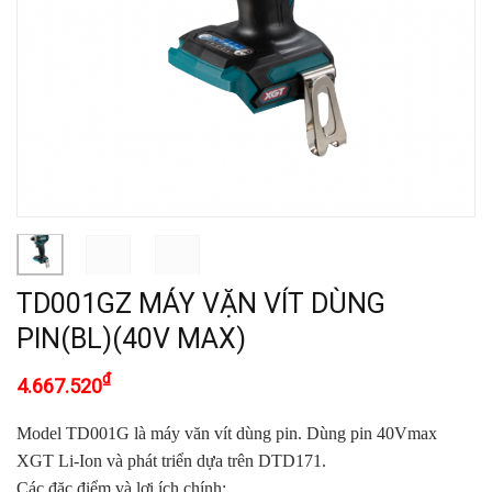
TD001GZ MÁY VẶN VÍT DÙNG
PIN(BL)(40V MAX)
₫
4.667.520
Model TD001G là máy văn vít dùng pin. Dùng pin 40Vmax
XGT Li-Ion và phát triển dựa trên DTD171.
Các đặc điểm và lợi ích chính: