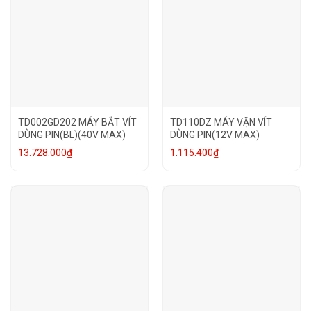
TD002GD202 MÁY BẮT VÍT
TD110DZ MÁY VẶN VÍT
DÙNG PIN(BL)(40V MAX)
DÙNG PIN(12V MAX)
13.728.000
₫
1.115.400
₫