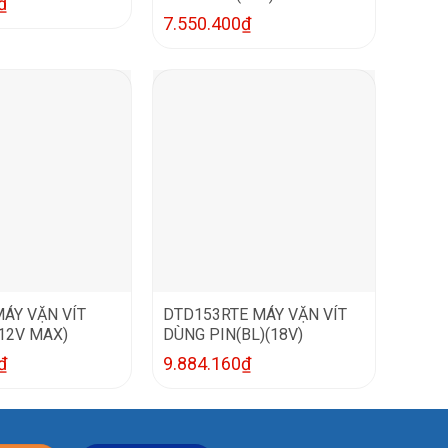
₫
7.550.400
₫
ÁY VẶN VÍT
DTD153RTE MÁY VẶN VÍT
12V MAX)
DÙNG PIN(BL)(18V)
₫
9.884.160
₫