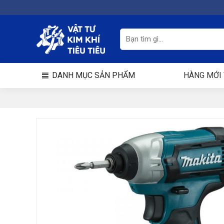
Chuyển
đến
nội
Tìm
kiếm:
dung
DANH MỤC SẢN PHẨM
HÀNG MỚI 