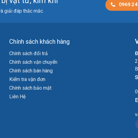
ị vật tư, kim khí
0969.24
 và giải đáp thắc mắc.
Chính sách khách hàng
V
Chính sách đổi trả
Đ
2
Chính sách vận chuyển
B
Chính sách bán hàng
S
Kiểm tra vận đơn
Chính sách bảo mật
0
Liên Hệ
E
v