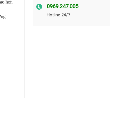
cao hơn
0969.247.005
Hotline 24/7
ứng
số lượng