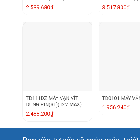
2.539.680
₫
3.517.800
₫
TD111DZ MÁY VẶN VÍT
TD0101 MÁY VẶN
DÙNG PIN(BL)(12V MAX)
1.956.240
₫
2.488.200
₫