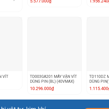
5.577.000
₫
1.956.240
 VÍT
TD003GA201 MÁY VẶN VÍT
TD110DZ M
DÙNG PIN (BL) (40VMAX)
DÙNG PIN(
10.296.000
₫
1.115.400