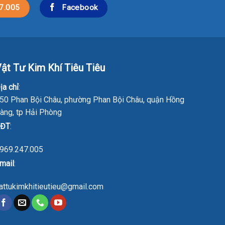
7.005
Facebook
ật Tư Kim Khí Tiêu Tiêu
ịa chỉ
:
50 Phan Bội Châu, phường Phan Bội Châu, quận Hồng
àng, tp Hải Phòng
ĐT
:
969.247.005
mail
:
attukimkhitieutieu@gmail.com