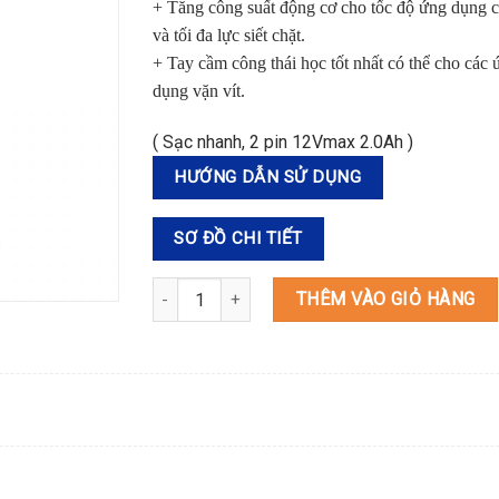
+ Tăng công suất động cơ cho tốc độ ứng dụng 
và tối đa lực siết chặt.
+ Tay cầm công thái học tốt nhất có thể cho các 
dụng vặn vít.
( Sạc nhanh, 2 pin 12Vmax 2.0Ah )
HƯỚNG DẪN SỬ DỤNG
SƠ ĐỒ CHI TIẾT
TD110DSAE MÁY BẮT VÍT DÙNG PIN (12V MAX) 
THÊM VÀO GIỎ HÀNG