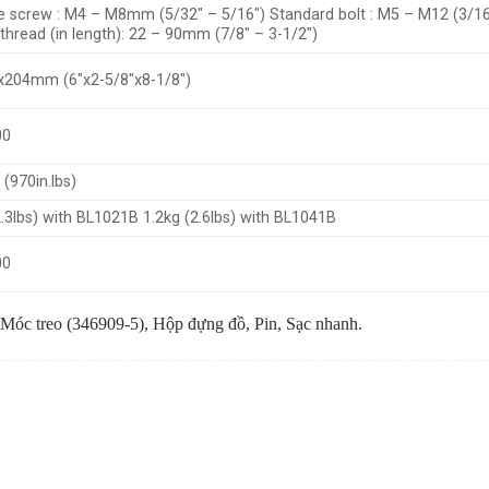
 screw : M4 – M8mm (5/32″ – 5/16″) Standard bolt : M5 – M12 (3/16″ 
thread (in length): 22 – 90mm (7/8″ – 3-1/2″)
x204mm (6″x2-5/8″x8-1/8″)
00
(970in.lbs)
2.3lbs) with BL1021B 1.2kg (2.6lbs) with BL1041B
00
, Móc treo (346909-5), Hộp đựng đồ, Pin, Sạc nhanh.