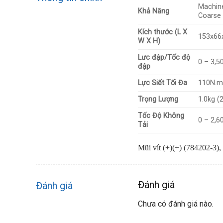
Machine
Khả Năng
Coarse 
Kích thước (L X
153x66
W X H)
Lưc đập/Tốc độ
0 – 3,5
đập
Lực Siết Tối Đa
110N.m 
Trọng Lượng
1.0kg (
Tốc Độ Không
0 – 2,6
Tải
Mũi vít (+)(+) (784202-3)
Đánh giá
Đánh giá
Chưa có đánh giá nào.