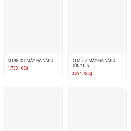
MT980X1 MÁY ĐA NĂNG
DTM51Z MÁY ĐA NĂNG
DÙNG PIN
1.733.160
₫
3.294.720
₫