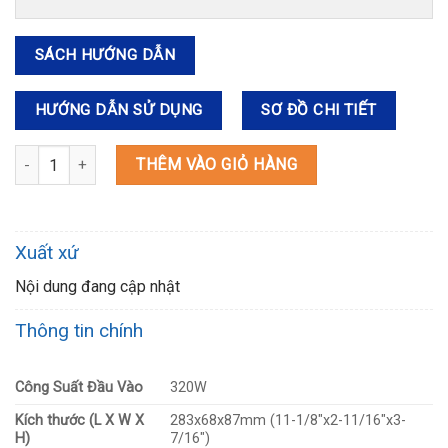
SÁCH HƯỚNG DẪN
HƯỚNG DẪN SỬ DỤNG
SƠ ĐỒ CHI TIẾT
TM3010CX14 MÁY ĐA NĂNG số lượng
THÊM VÀO GIỎ HÀNG
Xuất xứ
Nội dung đang cập nhật
Thông tin chính
Công Suất Đầu Vào
320W
Kích thước (L X W X
283x68x87mm (11-1/8″x2-11/16″x3-
H)
7/16″)