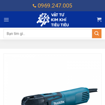
Chuyển
0969.247.005
đến
nội
dung
Tìm
kiếm: