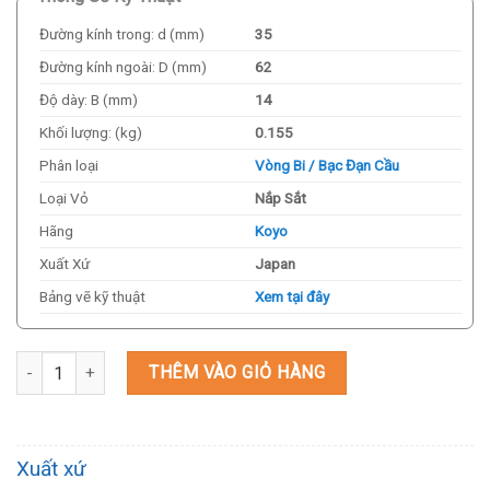
Đường kính trong: d (mm)
35
Đường kính ngoài: D (mm)
62
Độ dày: B (mm)
14
Khối lượng: (kg)
0.155
Phân loại
Vòng Bi / Bạc Đạn Cầu
Loại Vỏ
Nắp Sắt
Hãng
Koyo
Xuất Xứ
Japan
Bảng vẽ kỹ thuật
Xem tại đây
Vòng Bi / Bạc Đạn Koyo 6007ZZ 35x62x14mm số lượng
THÊM VÀO GIỎ HÀNG
Xuất xứ