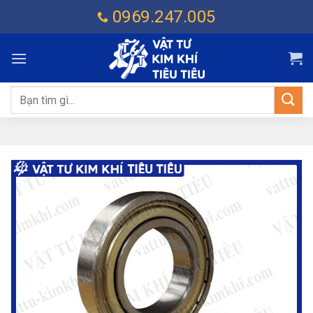
Chuyển
0969.247.005
đến
nội
dung
Tìm
kiếm: