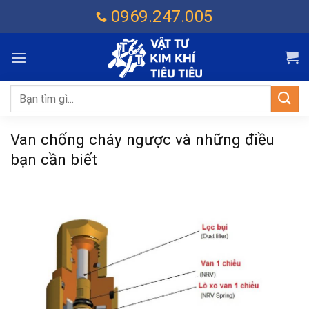
Chuyển
0969.247.005
đến
nội
dung
Tìm
kiếm:
Van chống cháy ngược và những điều
bạn cần biết