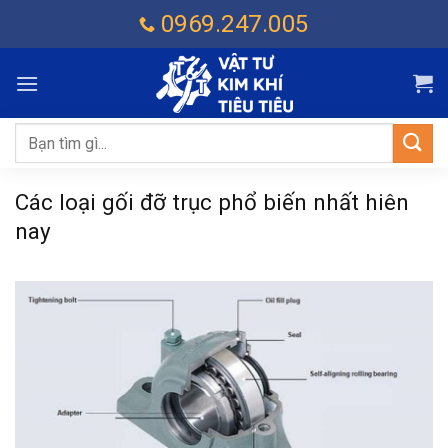
Chuyển
0969.247.005
đến
nội
dung
Tìm
kiếm:
Các loại gối đỡ trục phổ biến nhất hiên
nay