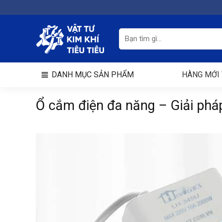
Chuyển
đến
nội
Tìm
kiếm:
dung
DANH MỤC SẢN PHẨM
HÀNG MỚI 
Ổ cắm điện đa năng – Giải phá