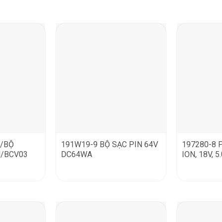
3/BỘ
191W19-9 BỘ SẠC PIN 64V
197280-8 P
N/BCV03
DC64WA
ION, 18V, 5