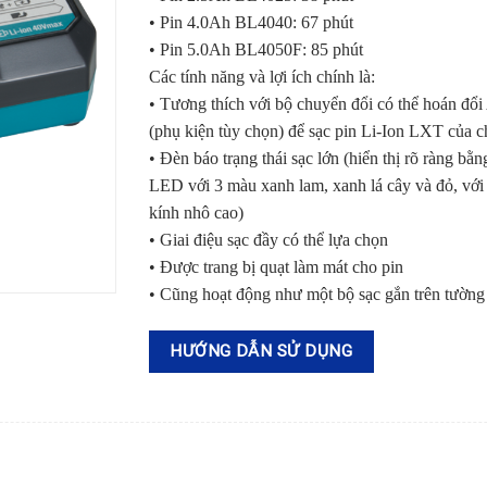
• Pin 4.0Ah BL4040: 67 phút
• Pin 5.0Ah BL4050F: 85 phút
Các tính năng và lợi ích chính là:
• Tương thích với bộ chuyển đổi có thể hoán đ
(phụ kiện tùy chọn) để sạc pin Li-Ion LXT của c
• Đèn báo trạng thái sạc lớn (hiển thị rõ ràng bằn
LED với 3 màu xanh lam, xanh lá cây và đỏ, với
kính nhô cao)
• Giai điệu sạc đầy có thể lựa chọn
• Được trang bị quạt làm mát cho pin
• Cũng hoạt động như một bộ sạc gắn trên tường
HƯỚNG DẪN SỬ DỤNG