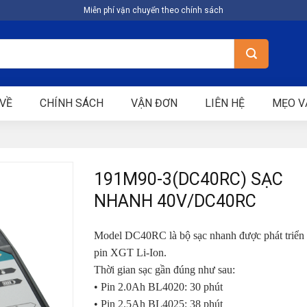
Miễn phí vận chuyển theo chính sách
VỀ
CHÍNH SÁCH
VẬN ĐƠN
LIÊN HỆ
MẸO V
191M90-3(DC40RC) SẠC
NHANH 40V/DC40RC
Model DC40RC là bộ sạc nhanh được phát triển 
pin XGT Li-Ion.
Thời gian sạc gần đúng như sau:
• Pin 2.0Ah BL4020: 30 phút
• Pin 2.5Ah BL4025: 38 phút