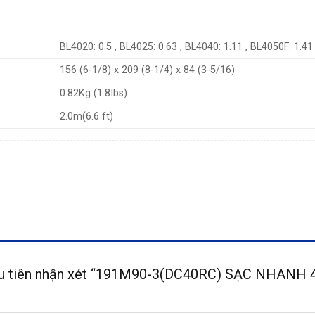
BL4020: 0.5 , BL4025: 0.63 , BL4040: 1.11 , BL4050F: 1.41
156 (6-1/8) x 209 (8-1/4) x 84 (3-5/16)
0.82Kg (1.8Ibs)
2.0m(6.6 ft)
đầu tiên nhận xét “191M90-3(DC40RC) SẠC NHAN