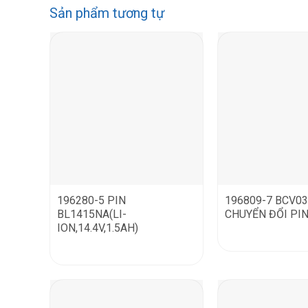
Sản phẩm tương tự
196280-5 PIN
196809-7 BCV0
BL1415NA(LI-
CHUYỂN ĐỔI PI
ION,14.4V,1.5AH)