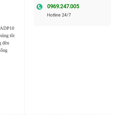
0969.247.005
Hotline 24/7
ổi ADP10
húng tôi
g đèn
 ống