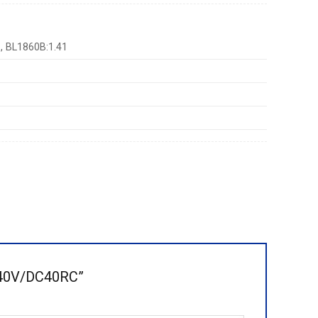
 , BL1860B:1.41
H 40V/DC40RC”