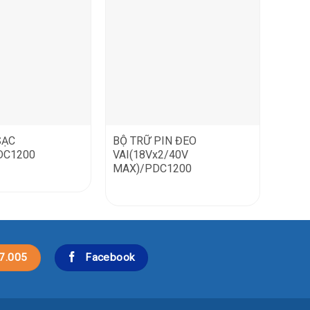
SẠC
BỘ TRỮ PIN ĐEO
DC1200
VAI(18Vx2/40V
MAX)/PDC1200
7.005
Facebook