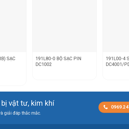
RB) SẠC
191L80-0 BỘ SẠC PIN
191L00-4 
DC1002
DC4001/P
ị vật tư, kim khí
0969.24
 và giải đáp thắc mắc.