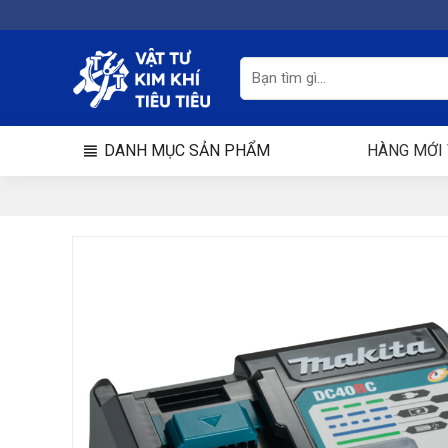
Chuyển
đến
nội
Tìm
kiếm:
dung
DANH MỤC SẢN PHẨM
HÀNG MỚI 