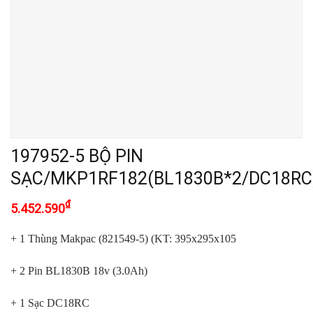
197952-5 BỘ PIN
SẠC/MKP1RF182(BL1830B*2/DC18RC
₫
5.452.590
+ 1 Thùng Makpac (821549-5) (KT: 395x295x105
+ 2 Pin BL1830B 18v (3.0Ah)
+ 1 Sạc DC18RC