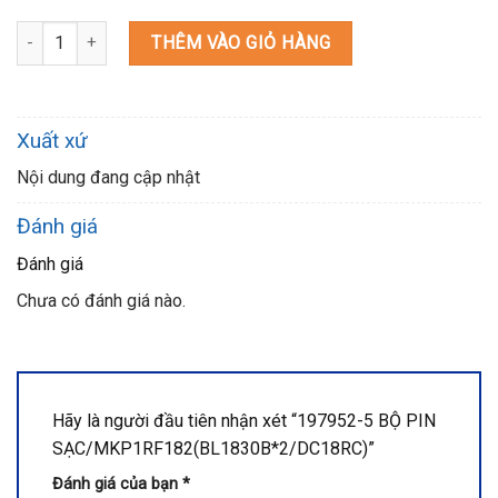
197952-5 BỘ PIN SẠC/MKP1RF182(BL1830B*2/DC18RC) số lượng
THÊM VÀO GIỎ HÀNG
Xuất xứ
Nội dung đang cập nhật
Đánh giá
Đánh giá
Chưa có đánh giá nào.
Hãy là người đầu tiên nhận xét “197952-5 BỘ PIN
SẠC/MKP1RF182(BL1830B*2/DC18RC)”
Đánh giá của bạn
*