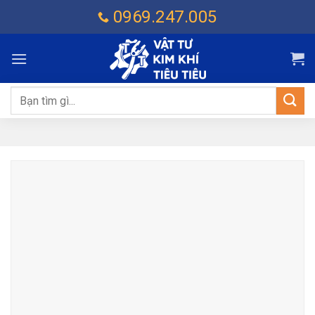
Chuyển
0969.247.005
đến
nội
dung
Tìm
kiếm: