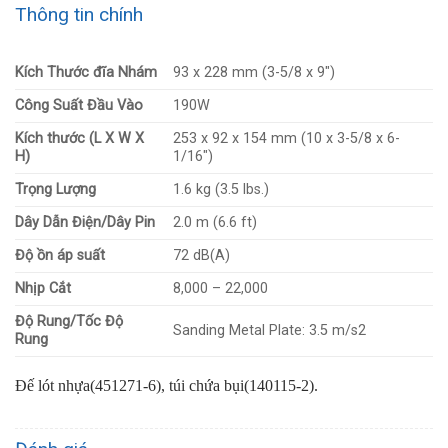
Thông tin chính
Kích Thước đĩa Nhám
93 x 228 mm (3-5/8 x 9″)
Công Suất Đầu Vào
190W
Kích thước (L X W X
253 x 92 x 154 mm (10 x 3-5/8 x 6-
H)
1/16″)
Trọng Lượng
1.6 kg (3.5 lbs.)
Dây Dẫn Điện/Dây Pin
2.0 m (6.6 ft)
Độ ồn áp suất
72 dB(A)
Nhịp Cắt
8,000 – 22,000
Độ Rung/Tốc Độ
Sanding Metal Plate: 3.5 m/s2
Rung
Đế lót nhựa(451271-6), túi chứa bụi(140115-2).