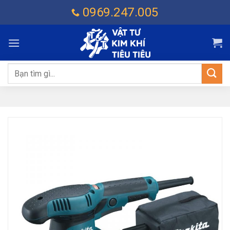
Chuyển
0969.247.005
đến
nội
dung
Tìm
kiếm: