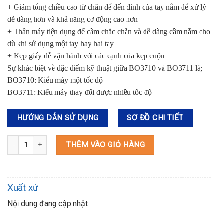
+ Giảm tổng chiều cao từ chân đế đến đỉnh của tay nắm để xử lý
dễ dàng hơn và khả năng cơ động cao hơn
+ Thân máy tiện dụng để cầm chắc chắn và dễ dàng cầm nắm cho
dù khi sử dụng một tay hay hai tay
+ Kẹp giấy dễ vận hành với các cạnh của kẹp cuộn
Sự khác biệt về đặc điểm kỹ thuật giữa BO3710 và BO3711 là;
BO3710: Kiểu máy một tốc độ
BO3711: Kiểu máy thay đổi được nhiều tốc độ
HƯỚNG DẪN SỬ DỤNG
SƠ ĐỒ CHI TIẾT
BO3711 MÁY CHÀ NHÁM RUNG số lượng
THÊM VÀO GIỎ HÀNG
Xuất xứ
Nội dung đang cập nhật