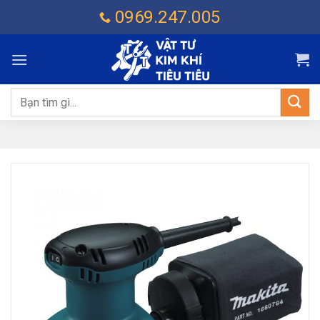
Chuyển
0969.247.005
đến
nội
dung
Tìm
kiếm: