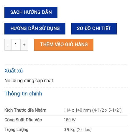
SÁCH HƯỚNG DẪN
HƯỚNG DẪN SỬ DỤNG
SƠ ĐỒ CHI TIẾT
BO4557 MÁY CHÀ NHÁM RUNG số lượng
THÊM VÀO GIỎ HÀNG
Xuất xứ
Nội dung đang cập nhật
Thông tin chính
Kích Thước đĩa Nhám
114 x 140 mm (4-1/2 x 5-1/2″)
Công Suất Đầu Vào
180 W
Trọng Lượng
0.9 Kg (2.0 lbs)