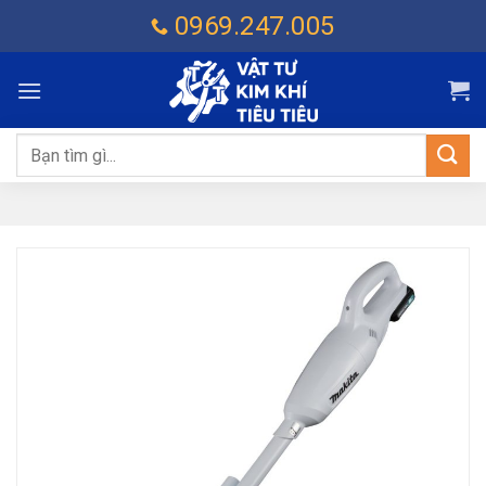
Chuyển
0969.247.005
đến
nội
dung
Tìm
kiếm: