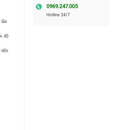
0969.247.005
Hotline 24/7
 lần
ốc độ
tiện