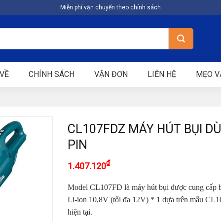
Miễn phí vận chuyển theo chính sách
VỀ
CHÍNH SÁCH
VẬN ĐƠN
LIÊN HỆ
MẸO V
CL107FDZ MÁY HÚT BỤI D
PIN
₫
1.407.120
Model CL107FD là máy hút bụi được cung cấp b
Li-ion
10,8V (tối đa 12V) * 1 dựa trên mẫu CL
hiện tại.