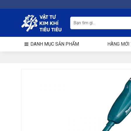
Chuyển
đến
nội
Tìm
kiếm:
dung
DANH MỤC SẢN PHẨM
HÀNG MỚI 