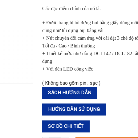
Các đặc điểm chính của nó là:
+ Được trang bị túi đựng bụi bằng giấy dùng một
cũng như túi đựng bụi bằng vải
+ Nút chuyển đổi cảm ứng với cài đặt 3 chế độ t
Tối đa / Cao / Bình thường
+ Thiết kế mới: như dòng DCL142 / DCL182 rất 
dụng
+ Với đèn LED công việc
( Không bao gồm pin , sạc )
SÁCH HƯỚNG DẪN
HƯỚNG DẪN SỬ DỤNG
SƠ ĐỒ CHI TIẾT