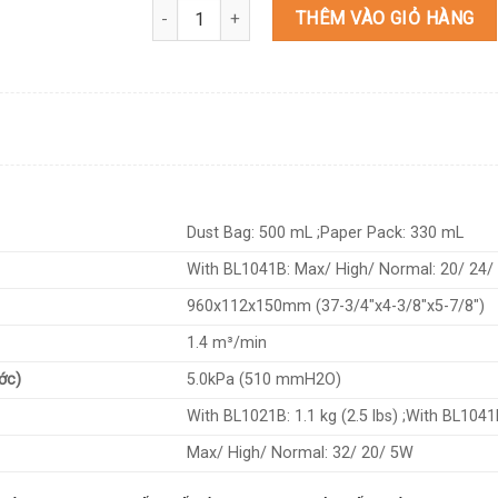
CL107FDZ MÁY HÚT BỤI DÙNG PIN số lượng
THÊM VÀO GIỎ HÀNG
Dust Bag: 500 mL ;Paper Pack: 330 mL
With BL1041B: Max/ High/ Normal: 20/ 24/
960x112x150mm (37-3/4″x4-3/8″x5-7/8″)
1.4 m³/min
ớc)
5.0kPa (510 mmH2O)
With BL1021B: 1.1 kg (2.5 lbs) ;With BL1041B
Max/ High/ Normal: 32/ 20/ 5W