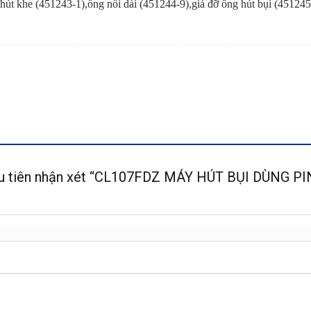
út khe (451243-1),ống nối dài (451244-9),giá đỡ ống hút bụi (451245-7
ầu tiên nhận xét “CL107FDZ MÁY HÚT BỤI DÙNG P