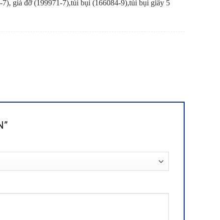
), giá đỡ (199971-7),túi bụi (166084-9),túi bụi giấy 5
IN”