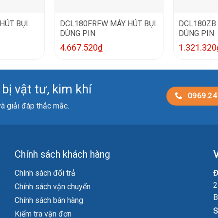
HÚT BỤI
DCL180FRFW MÁY HÚT BỤI
DCL180ZB 
DÙNG PIN
DÙNG PIN
4.667.520
₫
1.321.320
ị vật tư, kim khí
0969.24
 và giải đáp thắc mắc.
Chính sách khách hàng
V
Chính sách đổi trả
Đ
2
Chính sách vận chuyển
B
Chính sách bán hàng
S
Kiểm tra vận đơn