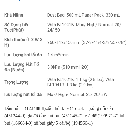
Khả Năng
Dust Bag: 500 mL Paper Pack: 330 mL
Sử Dụng Liên
With BL1041B: Max/ High/ Normal: 20/
Tục(Phút)
24/ 50
Kích thước (L X W X
960x112x150mm (37-3/4″x4-3/8″x5-7/8″)
H)
Lưu lượng khí tối đa
1.4 m³/min
Lưu Lượng Hút Tối
5.0kPa (510 mmH2O)
Đa (Nước)
With BL1021B: 1.1 kg (2.5 lbs); With
Trọng Lượng
BL1041B: 1.3 kg (2.9 lbs)
lưu lượng hút tối đa
Max/ High/ Normal: 32/ 20/ 5W
Đầu hút T (123488-8),đầu hút khe (451243-1),ống nối dài
(451244-9),giá đỡ ống hút bụi (451245-7), giá đỡ (199971-7),túi
bụi (166084-9),túi bụi giấy 5 cái/bộ (194566-1).