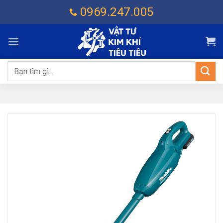
Chuyển
0969.247.005
đến
nội
dung
Tìm
kiếm: