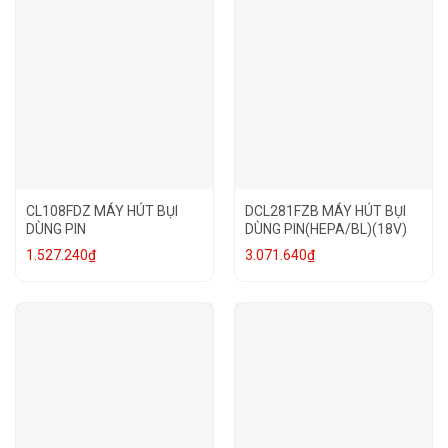
CL108FDZ MÁY HÚT BỤI
DCL281FZB MÁY HÚT BỤI
DÙNG PIN
DÙNG PIN(HEPA/BL)(18V)
1.527.240
₫
3.071.640
₫