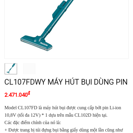
CL107FDWY MÁY HÚT BỤI DÙNG PIN
₫
2.471.040
Model CL107FD là máy hút bụi được cung cấp bởi pin Li-ion
10,8V (tối đa 12V) * 1 dựa trên mẫu CL102D hiện tại.
Các đặc điểm chính của nó là:
+ Được trang bị túi đựng bụi bằng giấy dùng một lần cũng như