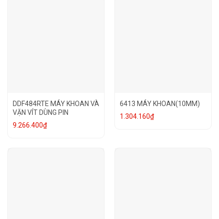
DDF484RTE MÁY KHOAN VÀ
6413 MÁY KHOAN(10MM)
VẶN VÍT DÙNG PIN
1.304.160
₫
9.266.400
₫