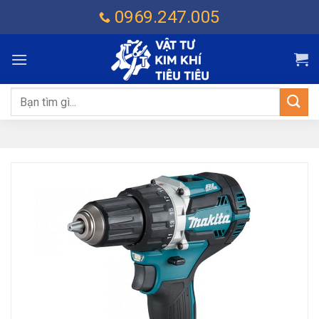
Chuyển
0969.247.005
đến
nội
dung
Tìm
kiếm: