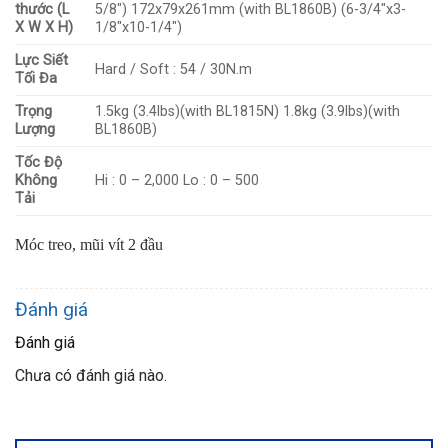
thước (L
5/8″) 172x79x261mm (with BL1860B) (6-3/4″x3-
X W X H)
1/8″x10-1/4″)
Lực Siết
Hard / Soft : 54 / 30N.m
Tối Đa
Trọng
1.5kg (3.4lbs)(with BL1815N) 1.8kg (3.9lbs)(with
Lượng
BL1860B)
Tốc Độ
Không
Hi : 0 – 2,000 Lo : 0 – 500
Tải
Móc treo, mũi vít 2 đầu
Đánh giá
Đánh giá
Chưa có đánh giá nào.