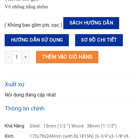
Vỏ nhông bằng nhôm
SÁCH HƯỚNG DẪN
( Không bao gồm pin, sạc )
HƯỚNG DẪN SỬ DỤNG
SƠ ĐỒ CHI TIẾT
DDF484Z MÁY KHOAN VÀ VẶN VÍT DÙNG PIN số lượng
THÊM VÀO GIỎ HÀNG
Xuất xứ
Nội dung đang cập nhật
Thông tin chính
Khả Năng
Steel : 13mm (1/2 “) Wood : 38mm (1-1/2”)
Kích
172x79x244mm (with BL1815N) (6-3/4″x3-1/8″x9-