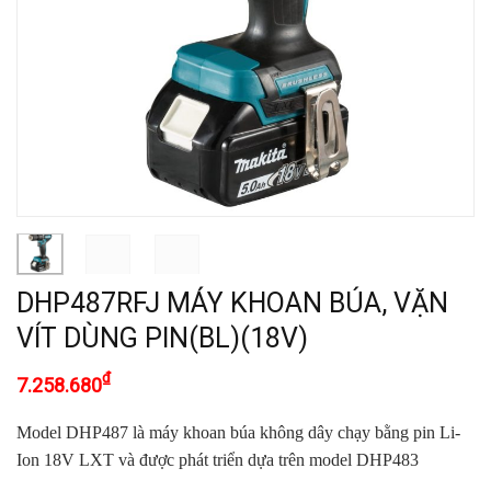
DHP487RFJ MÁY KHOAN BÚA, VẶN
VÍT DÙNG PIN(BL)(18V)
₫
7.258.680
Model DHP487 là máy khoan búa không dây chạy bằng pin Li-
Ion 18V LXT và được phát triển dựa tr
ê
n model DHP483