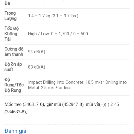
Đa
Trọng
1.4 – 1.7 kg (3.1 – 3.7 lbs.)
Lượng
Tốc Độ
Không
High / Low: 0 – 1,700 / 0 – 500
Tải
Cường độ
94 dB(A)
âm thanh
Độ ồn áp
83 dB(A)
suất
Độ
Impact Drilling into Concrete: 10.5 m/s² Drilling into
Rung/Tốc
Metal: 2.5 m/s² or less
Độ Rung
Móc treo (346317-0), giữ mũi (452947-8), mũi vít(+)(-) 2-45
(784637-8),
Đánh giá