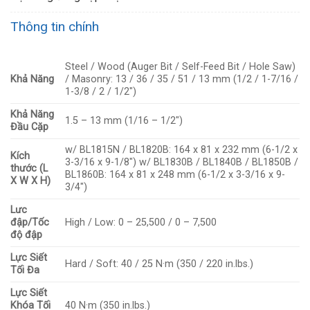
Thông tin chính
Steel / Wood (Auger Bit / Self-Feed Bit / Hole Saw)
Khả Năng
/ Masonry: 13 / 36 / 35 / 51 / 13 mm (1/2 / 1-7/16 /
1-3/8 / 2 / 1/2″)
Khả Năng
1.5 – 13 mm (1/16 – 1/2″)
Đầu Cặp
w/ BL1815N / BL1820B: 164 x 81 x 232 mm (6-1/2 x
Kích
3-3/16 x 9-1/8″) w/ BL1830B / BL1840B / BL1850B /
thước (L
BL1860B: 164 x 81 x 248 mm (6-1/2 x 3-3/16 x 9-
X W X H)
3/4″)
Lưc
đập/Tốc
High / Low: 0 – 25,500 / 0 – 7,500
độ đập
Lực Siết
Hard / Soft: 40 / 25 N·m (350 / 220 in.lbs.)
Tối Đa
Lực Siết
Khóa Tối
40 N·m (350 in.lbs.)