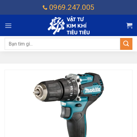
Chuyển
0969.247.005
đến
nội
dung
Tìm
kiếm: