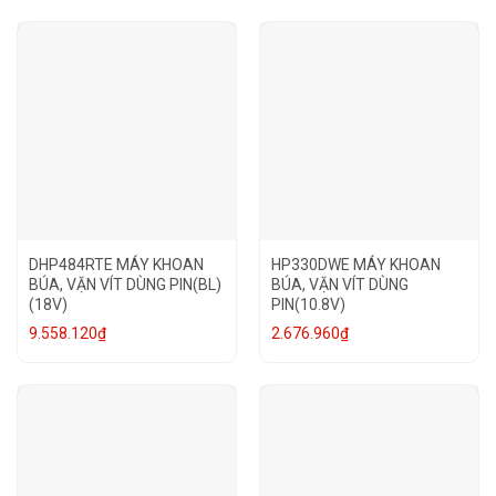
DHP484RTE MÁY KHOAN
HP330DWE MÁY KHOAN
BÚA, VẶN VÍT DÙNG PIN(BL)
BÚA, VẶN VÍT DÙNG
(18V)
PIN(10.8V)
9.558.120
₫
2.676.960
₫