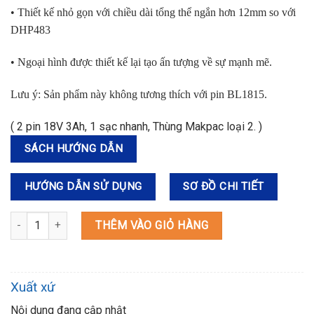
• Thiết kế nhỏ gọn với chiều d
à
i tổng thể ngắn hơn 12mm so với
DHP483
• Ngoại h
ì
nh được thiết kế lại tạo ấn tượng về sự mạnh mẽ.
Lưu
ý
: Sản phẩm n
à
y kh
ô
ng tương th
í
ch với pin BL1815.
( 2 pin 18V 3Ah, 1 sạc nhanh, Thùng Makpac loại 2. )
SÁCH HƯỚNG DẪN
HƯỚNG DẪN SỬ DỤNG
SƠ ĐỒ CHI TIẾT
DHP487RFJ MÁY KHOAN BÚA, VẶN VÍT DÙNG PIN(BL)(18V) số lượ
THÊM VÀO GIỎ HÀNG
Xuất xứ
Nội dung đang cập nhật