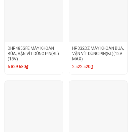
DHP485SFE MÁY KHOAN
HP332DZ MÁY KHOAN BÚA,
BÚA, VẶN VÍT DÙNG PIN(BL)
VẶN VÍT DÙNG PIN(BL)(12V
(18V)
MAX)
6.829.680
₫
2.522.520
₫