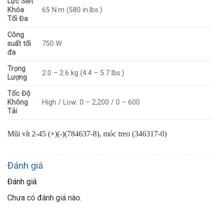
Lực Siết
Khóa
65 N·m (580 in.lbs.)
Tối Đa
Công
suất tối
750 W
đa
Trọng
2.0 – 2.6 kg (4.4 – 5.7 lbs.)
Lượng
Tốc Độ
Không
High / Low: 0 – 2,200 / 0 – 600
Tải
Mũi vít 2-45 (+)(-)(784637-8), móc treo (346317-0)
Đánh giá
Đánh giá
Chưa có đánh giá nào.