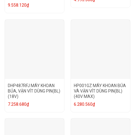
9.558.120
₫
DHP487RFJ MÁY KHOAN
HP001GZ MÁY KHOAN BÚA
BÚA, VẶN VÍT DÙNG PIN(BL)
VÀ VẶN VÍT DÙNG PIN(BL)
(18V)
(40V MAX)
7.258.680
₫
6.280.560
₫