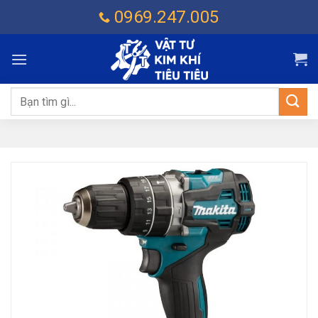
Chuyển
0969.247.005
đến
nội
dung
Tìm
kiếm: