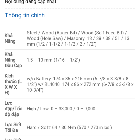
Nội dung đang cập nhật
Thông tin chính
Steel / Wood (Auger Bit) / Wood (Self-Feed Bit) /
Khả
Wood (Hole Saw) / Masonry: 13 / 38 / 38 / 51 / 13
Năng
mm (1/2 / 1-1/2 / 1-1/2 / 2 / 1/2″)
Khả
Năng
1.5 – 13 mm (1/16 – 1/2″)
Đầu Cặp
Kích
w/o Battery: 174 x 86 x 215 mm (6-7/8 x 3-3/8 x 8-
thước (L
1/2″) w/ BL4040: 174 x 86 x 272 mm (6-7/8 x 3-3/8 x
X W X
10-3/4″)
H)
Lưc
đập/Tốc
High / Low: 0 – 33,000 / 0 – 9,000
độ đập
Lực Siết
Hard / Soft: 64 / 30 N·m (570 / 270 in.lbs.)
Tối Đa