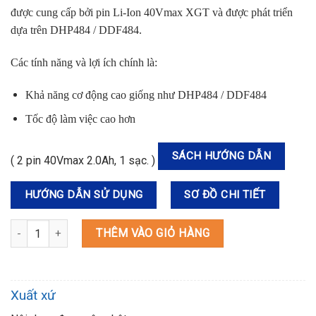
được cung cấp bởi pin Li-Ion 40Vmax XGT và được phát triển
dựa trên DHP484 / DDF484.
Các tính năng và lợi ích chính là:
Khả năng cơ động cao giống như DHP484 / DDF484
Tốc độ làm việc cao hơn
SÁCH HƯỚNG DẪN
( 2 pin 40Vmax 2.0Ah, 1 sạc. )
HƯỚNG DẪN SỬ DỤNG
SƠ ĐỒ CHI TIẾT
HP002GA201 MÁY KHOAN BÚA VÀ VẶN VÍT DÙNG PIN(BL)(40V MAX
THÊM VÀO GIỎ HÀNG
Xuất xứ