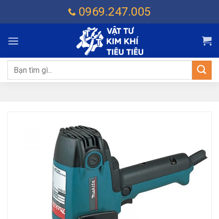
Chuyển
0969.247.005
đến
nội
dung
Tìm
kiếm: