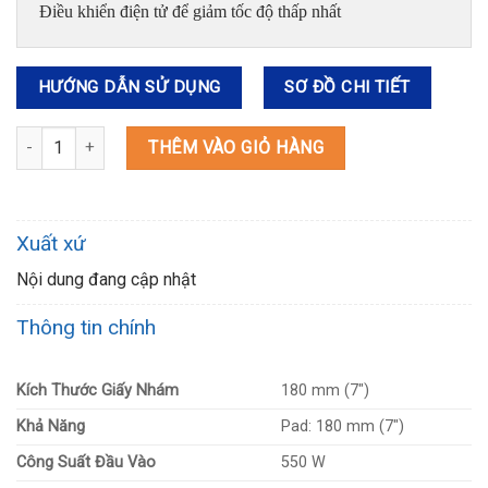
Điều khiển điện tử để giảm tốc độ thấp nhất
HƯỚNG DẪN SỬ DỤNG
SƠ ĐỒ CHI TIẾT
GV7000 MÁY CHÀ NHÁM ĐĨA số lượng
THÊM VÀO GIỎ HÀNG
Xuất xứ
Nội dung đang cập nhật
Thông tin chính
Kích Thước Giấy Nhám
180 mm (7″)
Khả Năng
Pad: 180 mm (7″)
Công Suất Đầu Vào
550 W