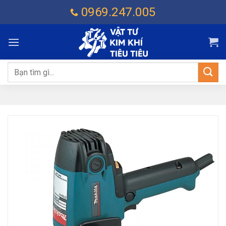
Chuyển
0969.247.005
đến
nội
dung
Tìm
kiếm: