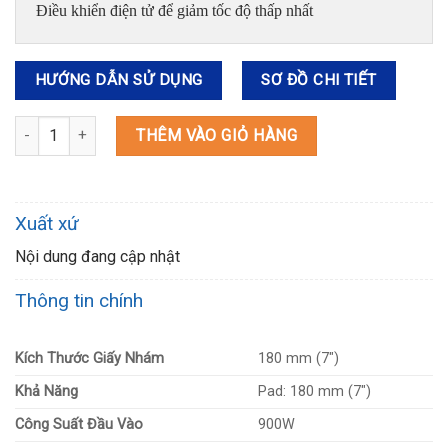
Điều khiển điện tử để giảm tốc độ thấp nhất
HƯỚNG DẪN SỬ DỤNG
SƠ ĐỒ CHI TIẾT
GV7000C MÁY CHÀ NHÁM ĐĨA số lượng
THÊM VÀO GIỎ HÀNG
Xuất xứ
Nội dung đang cập nhật
Thông tin chính
Kích Thước Giấy Nhám
180 mm (7″)
Khả Năng
Pad: 180 mm (7″)
Công Suất Đầu Vào
900W