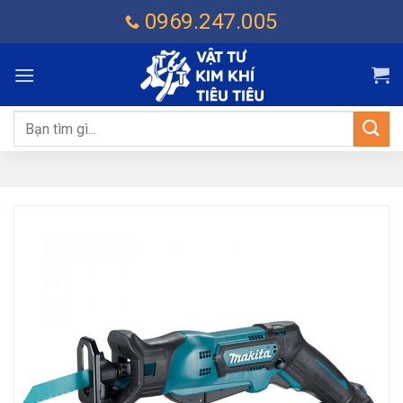
Chuyển
0969.247.005
đến
nội
dung
Tìm
kiếm: