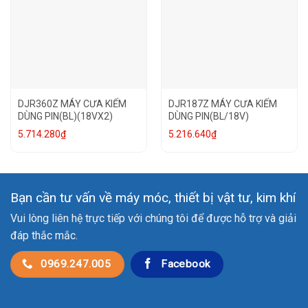
DJR360Z MÁY CƯA KIẾM
DJR187Z MÁY CƯA KIẾM
DÙNG PIN(BL)(18VX2)
DÙNG PIN(BL/18V)
5.714.280
₫
5.216.640
₫
Bạn cần tư vấn về máy móc, thiết bị vật tư, kim khí
Vui lòng liên hệ trực tiếp với chúng tôi để được hỗ trợ và giải
đáp thắc mắc.
0969.247.005
Facebook