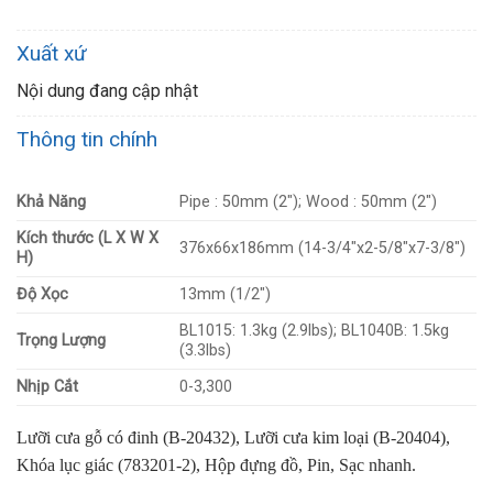
Xuất xứ
Nội dung đang cập nhật
Thông tin chính
Khả Năng
Pipe : 50mm (2″); Wood : 50mm (2″)
Kích thước (L X W X
376x66x186mm (14-3/4″x2-5/8″x7-3/8″)
H)
Độ Xọc
13mm (1/2″)
BL1015: 1.3kg (2.9lbs); BL1040B: 1.5kg
Trọng Lượng
(3.3lbs)
Nhịp Cắt
0-3,300
Lưỡi cưa gỗ có đinh (B-20432), Lưỡi cưa kim loại (B-20404),
Khóa lục giác (783201-2), Hộp đựng đồ, Pin, Sạc nhanh.