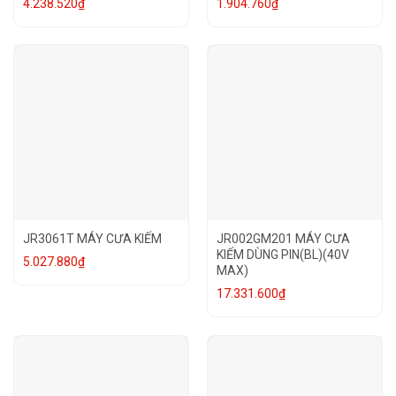
4.238.520
₫
1.904.760
₫
JR3061T MÁY CƯA KIẾM
JR002GM201 MÁY CƯA
KIẾM DÙNG PIN(BL)(40V
5.027.880
₫
MAX)
17.331.600
₫