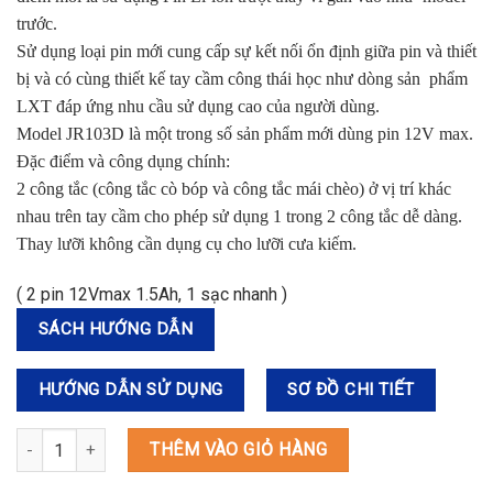
trước.
Sử dụng loại pin mới cung cấp sự kết nối ổn định giữa pin và thiết
bị và có cùng thiết kế tay cầm công thái học như dòng sản phẩm
LXT đáp ứng nhu cầu sử dụng cao của người dùng.
Model JR103D là một trong số sản phẩm mới dùng pin 12V max
.
Đặc điểm và công dụng chính:
2 công tắc (công tắc cò bóp và công tắc mái chèo) ở vị trí khác
nhau trên tay cầm cho phép sử dụng 1 trong 2 công tắc dễ dàng.
Thay lưỡi không cần dụng cụ cho lưỡi cưa kiếm.
( 2 pin 12Vmax 1.5Ah, 1 sạc nhanh )
SÁCH HƯỚNG DẪN
HƯỚNG DẪN SỬ DỤNG
SƠ ĐỒ CHI TIẾT
JR103DSYE MÁY CƯA KIẾM DÙNG PIN(12V MAX) số lượng
THÊM VÀO GIỎ HÀNG