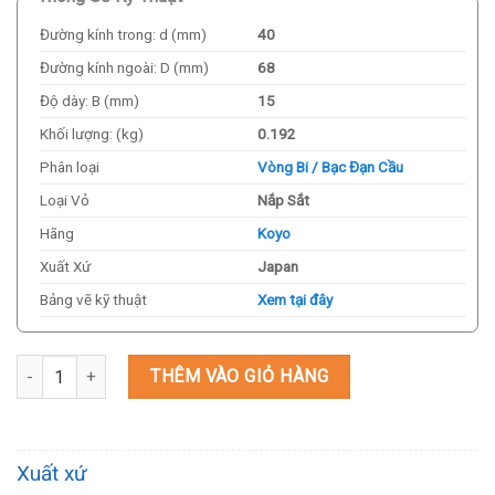
Đường kính trong: d (mm)
40
Đường kính ngoài: D (mm)
68
Độ dày: B (mm)
15
Khối lượng: (kg)
0.192
Phân loại
Vòng Bi / Bạc Đạn Cầu
Loại Vỏ
Nắp Sắt
Hãng
Koyo
Xuất Xứ
Japan
Bảng vẽ kỹ thuật
Xem tại đây
Vòng Bi / Bạc Đạn Koyo 6008ZZ 40x68x15mm số lượng
THÊM VÀO GIỎ HÀNG
Xuất xứ