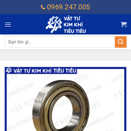
Chuyển
0969.247.005
đến
nội
dung
Tìm
kiếm: