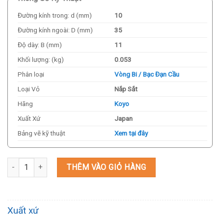
Đường kính trong: d (mm)
10
Đường kính ngoài: D (mm)
35
Độ dày: B (mm)
11
Khối lượng: (kg)
0.053
Phân loại
Vòng Bi / Bạc Đạn Cầu
Loại Vỏ
Nắp Sắt
Hãng
Koyo
Xuất Xứ
Japan
Bảng vẽ kỹ thuật
Xem tại đây
Vòng Bi / Bạc Đạn Koyo 6300ZZ 10x35x11mm số lượng
THÊM VÀO GIỎ HÀNG
Xuất xứ