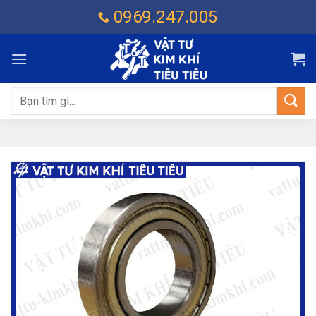
Chuyển
0969.247.005
đến
nội
dung
Tìm
kiếm: