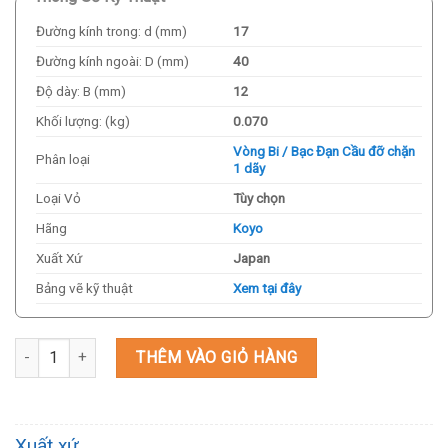
Đường kính trong: d (mm)
17
Đường kính ngoài: D (mm)
40
Độ dày: B (mm)
12
Khối lượng: (kg)
0.070
Vòng Bi / Bạc Đạn Cầu đỡ chặn
Phân loại
1 dãy
Loại Vỏ
Tùy chọn
Hãng
Koyo
Xuất Xứ
Japan
Bảng vẽ kỹ thuật
Xem tại đây
Vòng Bi / Bạc Đạn Koyo 7203 17x40x12mm số lượng
THÊM VÀO GIỎ HÀNG
Xuất xứ