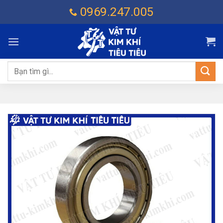
Chuyển
0969.247.005
đến
nội
dung
Tìm
kiếm: