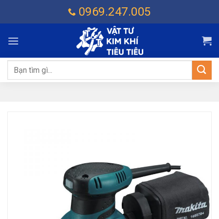
Chuyển
0969.247.005
đến
nội
dung
Tìm
kiếm: