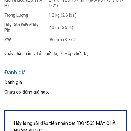
Kích thước (L X W X
219 x 112 x 139 mm (8-5/8 x 4-3/8 x 5-
H)
1/2″)
Trọng Lượng
1.2 kg (2.6 lbs.)
Dây Dẫn Điện/Dây
2.0 m (6.6 ft)
Pin
YW
96 mm (3-3/4″)
Giấy chà nhám , Túi chứa bụi / Hộp chứa bụi
Đánh giá
Đánh giá
Chưa có đánh giá nào.
Hãy là người đầu tiên nhận xét “BO4565 MÁY CHÀ
NHÁM RUNG”