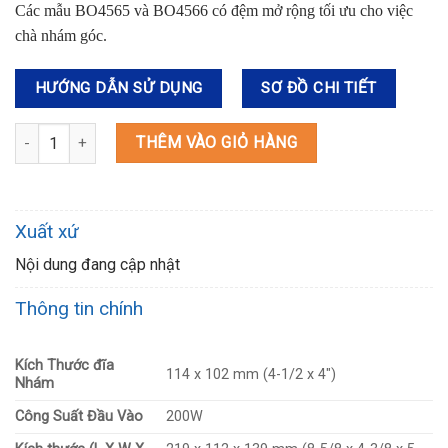
Các mẫu BO4565 và BO4566 có đệm mở rộng tối ưu cho việc
chà nhám góc.
HƯỚNG DẪN SỬ DỤNG
SƠ ĐỒ CHI TIẾT
BO4565 MÁY CHÀ NHÁM RUNG số lượng
THÊM VÀO GIỎ HÀNG
Xuất xứ
Nội dung đang cập nhật
Thông tin chính
Kích Thước đĩa
114 x 102 mm (4-1/2 x 4″)
Nhám
Công Suất Đầu Vào
200W