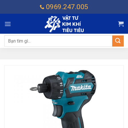
Chuyển
0969.247.005
đến
nội
dung
Tìm
kiếm: