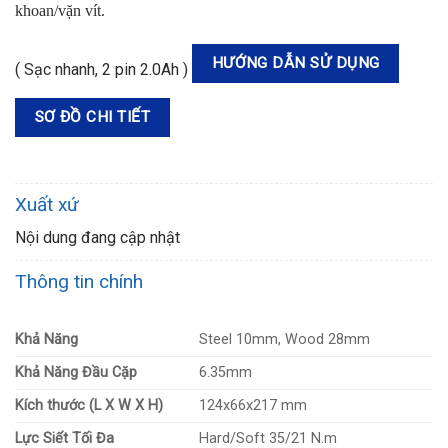
khoan/vặn vít.
HƯỚNG DẪN SỬ DỤNG
( Sạc nhanh, 2 pin 2.0Ah )
SƠ ĐỒ CHI TIẾT
Xuất xứ
Nội dung đang cập nhật
Thông tin chính
Khả Năng
Steel 10mm, Wood 28mm
Khả Năng Đầu Cặp
6.35mm
Kích thước (L X W X H)
124x66x217 mm
Lực Siết Tối Đa
Hard/Soft 35/21 N.m