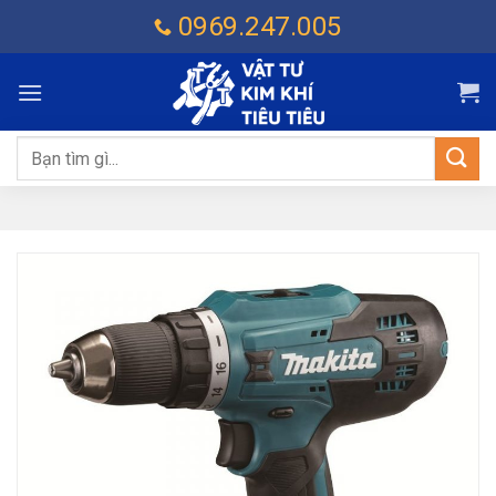
Chuyển
0969.247.005
đến
nội
dung
Tìm
kiếm: