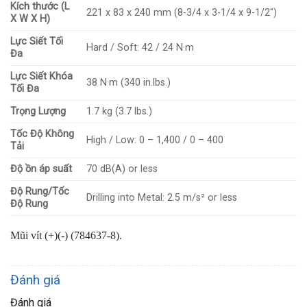
Kích thước (L
221 x 83 x 240 mm (8-3/4 x 3-1/4 x 9-1/2″)
X W X H)
Lực Siết Tối
Hard / Soft: 42 / 24 N·m
Đa
Lực Siết Khóa
38 N·m (340 in.lbs.)
Tối Đa
Trọng Lượng
1.7 kg (3.7 lbs.)
Tốc Độ Không
High / Low: 0 – 1,400 / 0 – 400
Tải
Độ ồn áp suất
70 dB(A) or less
Độ Rung/Tốc
Drilling into Metal: 2.5 m/s² or less
Độ Rung
Mũi vít (+)(-) (784637-8).
Đánh giá
Đánh giá