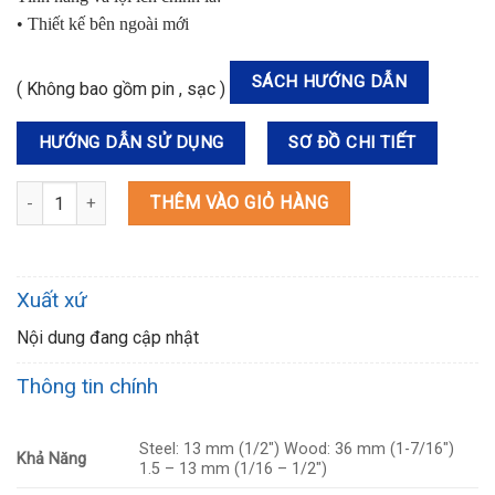
• Thiết kế bên ngoài mới
SÁCH HƯỚNG DẪN
( Không bao gồm pin , sạc )
HƯỚNG DẪN SỬ DỤNG
SƠ ĐỒ CHI TIẾT
DF488DZ MÁY KHOAN VÀ VẶN VÍT DÙNG PIN số lượng
THÊM VÀO GIỎ HÀNG
Xuất xứ
Nội dung đang cập nhật
Thông tin chính
Steel: 13 mm (1/2″) Wood: 36 mm (1-7/16″)
Khả Năng
1.5 – 13 mm (1/16 – 1/2″)