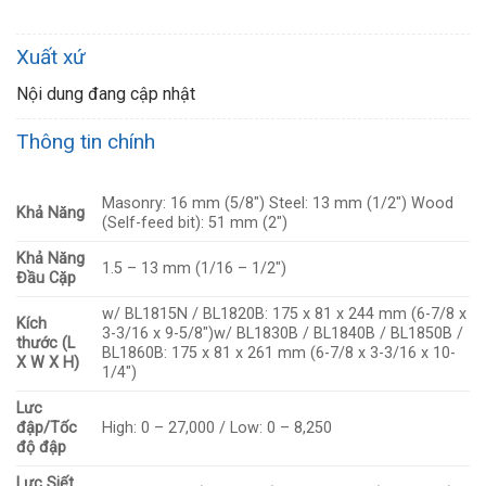
Xuất xứ
Nội dung đang cập nhật
Thông tin chính
Masonry: 16 mm (5/8″) Steel: 13 mm (1/2″) Wood
Khả Năng
(Self-feed bit): 51 mm (2″)
Khả Năng
1.5 – 13 mm (1/16 – 1/2″)
Đầu Cặp
w/ BL1815N / BL1820B: 175 x 81 x 244 mm (6-7/8 x
Kích
3-3/16 x 9-5/8″)w/ BL1830B / BL1840B / BL1850B /
thước (L
BL1860B: 175 x 81 x 261 mm (6-7/8 x 3-3/16 x 10-
X W X H)
1/4″)
Lưc
đập/Tốc
High: 0 – 27,000 / Low: 0 – 8,250
độ đập
Lực Siết