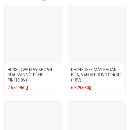
HP330DWE MÁY KHOAN
DHP485SFE MÁY KHOAN
BÚA, VẶN VÍT DÙNG
BÚA, VẶN VÍT DÙNG PIN(BL)
PIN(10.8V)
(18V)
2.676.960
₫
6.829.680
₫