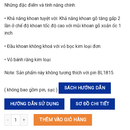
Những đặc điểm và tính năng chính:
• Khả năng khoan tuyệt vời: Khả năng khoan gỗ tăng gấp 2
lần ở chế độ khoan tốc độ cao với mũi khoan gỗ xoắn ốc 1
inch.
• Đầu khoan không khoá với vỏ bọc kim loại đơn.
• Vỏ bánh răng kim loại.
Note: Sản phẩm này không tương thích với pin BL1815
SÁCH HƯỚNG DẪN
( không bao gồm pin, sạc )
HƯỚNG DẪN SỬ DỤNG
SƠ ĐỒ CHI TIẾT
DHP489Z MÁY KHOAN BÚA, VẶN VÍT DÙNG PIN(BL)(18V) số lượng
THÊM VÀO GIỎ HÀNG