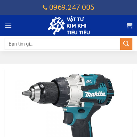
Chuyển
0969.247.005
đến
nội
dung
Tìm
kiếm: