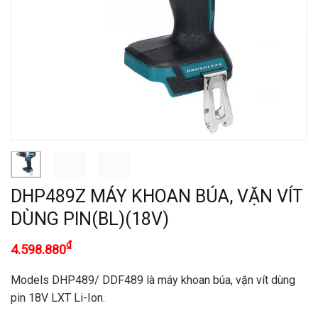
DHP489Z MÁY KHOAN BÚA, VẶN VÍT
DÙNG PIN(BL)(18V)
₫
4.598.880
Models DHP489/ DDF489 là máy khoan búa, vặn vít dùng
pin 18V LXT Li-Ion.