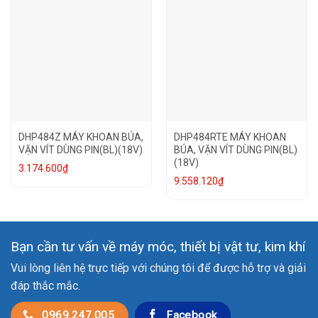
DHP484Z MÁY KHOAN BÚA,
DHP484RTE MÁY KHOAN
VẶN VÍT DÙNG PIN(BL)(18V)
BÚA, VẶN VÍT DÙNG PIN(BL)
(18V)
3.174.600
₫
9.558.120
₫
Bạn cần tư vấn về máy móc, thiết bị vật tư, kim khí
Vui lòng liên hệ trực tiếp với chúng tôi để được hỗ trợ và giải
đáp thắc mắc.
0969.247.005
Facebook