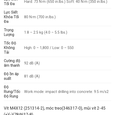
Hard: 73 N·m (650 in.lbs.) Soft: 40 N·m (350 in.lbs.)
Tối Đa
Lực Siết
Khóa Tối
80 N·m (700 in.lbs.)
Đa
Trọng
1.8 – 2.5 kg (4.0 – 5.5 lbs.)
Lượng
Tốc Độ
Không
High: 0 – 1,800 / Low: 0 – 550
Tải
Cường độ
92 dB (A)
âm thanh
Độ ồn áp
81 dB (A)
suất
Độ
Rung/Tốc
Work mode: impact drilling into concrete: 9.5 m/s2
Độ Rung
Vít M4X12 (251314-2), móc treo(346317-0), mũi vít 2-45
(+)(-)(784637-8)