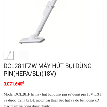
DCL281FZW MÁY HÚT BỤI DÙNG
PIN(HEPA/BL)(18V)
₫
3.071.640
Model DCL281F là máy hút bụi dùng pin sử dụng pin 18V LXT
và được
trang bị BL motor cải thiện lực hút và độ bền động cơ.
Đặc điểm và công dụng chính: