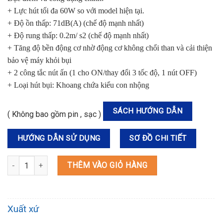
+ Lực hút tối đa 60W so với model hiện tại.
+ Độ ồn thấp: 71dB(A) (chế độ mạnh nhất)
+ Độ rung thấp: 0.2m/ s2 (chế độ mạnh nhất)
+ Tăng độ bền động cơ nhờ động cơ không chổi than và cải thiện
bảo vệ máy k
hỏi bụi
+ 2 công tắc nút ấn
(1 cho ON/thay đổi 3 tốc độ, 1 nút OFF)
+ Loại hút bụi: Khoang chứa kiểu con nhộng
SÁCH HƯỚNG DẪN
( Không bao gồm pin , sạc )
HƯỚNG DẪN SỬ DỤNG
SƠ ĐỒ CHI TIẾT
DCL281FZW MÁY HÚT BỤI DÙNG PIN(HEPA/BL)(18V) số lượng
THÊM VÀO GIỎ HÀNG
Xuất xứ