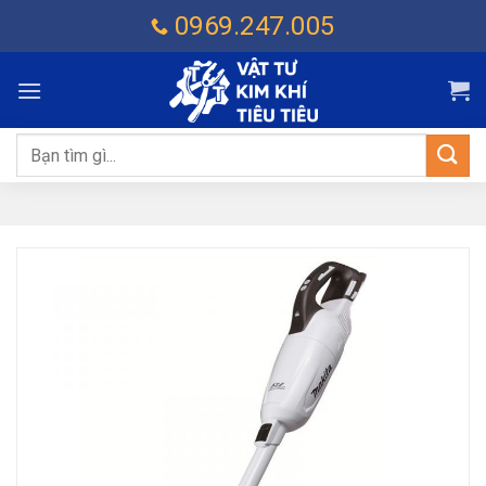
Chuyển
0969.247.005
đến
nội
dung
Tìm
kiếm: