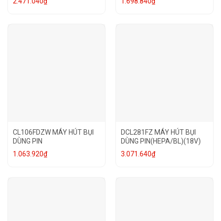
2.471.040
₫
1.698.840
₫
CL106FDZW MÁY HÚT BỤI
DCL281FZ MÁY HÚT BỤI
DÙNG PIN
DÙNG PIN(HEPA/BL)(18V)
1.063.920
₫
3.071.640
₫