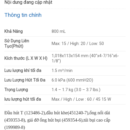
Nội dung đang cập nhật
Thông tin chính
Khả Năng
800 mL
Sử Dụng Liên
Max: 15 / High: 20 / Low: 50
Tục(Phút)
1,018x113x154 mm (40″x4-7/16″x6-
Kích thước (L X W X H)
1/8″)
Lưu lượng khí tối đa
1.5 m³/min
Lưu Lượng Hút Tối Đa
6.0 kPa (600 mmH2O)
Trọng Lượng
1.4 – 1.7 kg (3.0 – 3.7 lbs.)
lưu lượng hút tối đa
Max / High / Low : 60 / 45 15 W
Đầu hút T (123486-2),đầu hút khe(451240-7),ống nối dài
(459353-8), giá đỡ ống hút bụi (459354-6),túi bụi cao cấp
(199989-8)