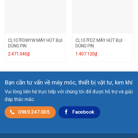
CL107FDWYW MÁY HÚT BỤI
CL107FDZ MÁY HÚT BỤI
DÙNG PIN
DÙNG PIN
2.471.040
₫
1.407.120
₫
Bạn cần tư vấn về máy móc, thiết bị vật tư, kim khí
Vui lòng liên hệ trực tiếp với chúng tôi để được hỗ trợ và giải
đáp thắc mắc.
0969.247.005
Facebook